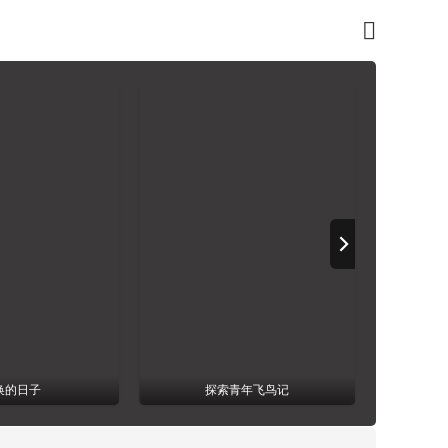
换的日子
探索青年飞鸟记