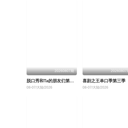
20260807期
2026080
脱口秀和Ta的朋友们第三季
喜剧之王单口季第三季
08-07/大陆/2026
08-07/大陆/2026