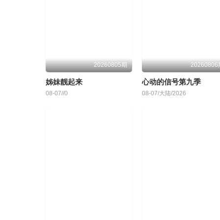
20260805期
2026080
姊妹靓起来
心动的信号第九季
08-07//0
08-07/大陆/2026