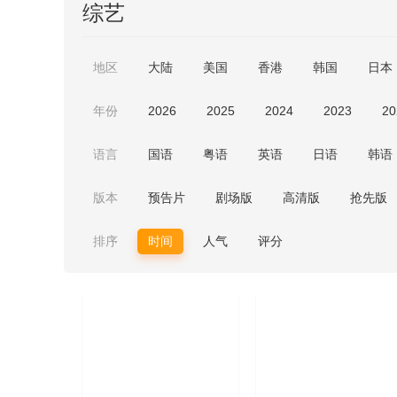
综艺
地区
大陆
美国
香港
韩国
日本
年份
2026
2025
2024
2023
20
语言
国语
粤语
英语
日语
韩语
版本
预告片
剧场版
高清版
抢先版
排序
时间
人气
评分