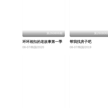
第260806期
第260806
环环相扣的老故事第一季
帮我找房子吧
08-07/韩国/2020
08-07/韩国/2019