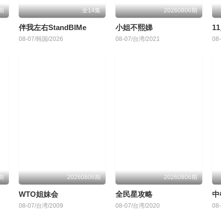
7期
全14集
20260806期
伴我左右StandBIMe
小姐不熙娣
1
08-07/韩国/2026
08-07/台湾/2021
08
7期
20260806期
20260806期
WTO姐妹会
全民星攻略
中
08-07/台湾/2009
08-07/台湾/2020
08