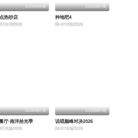
20260806期
20260807期
1点热吵店
种地吧4
-07/台湾/2020
08-07/大陆/2026
20260807期
20260807期
餐厅·南洋拾光季
说唱巅峰对决2026
-07/大陆/2026
08-07/大陆/2026