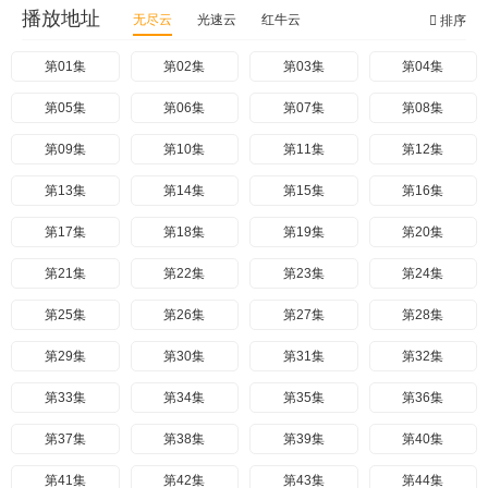
播放地址
无尽云
光速云
红牛云
排序
第01集
第02集
第03集
第04集
第05集
第06集
第07集
第08集
第09集
第10集
第11集
第12集
第13集
第14集
第15集
第16集
第17集
第18集
第19集
第20集
第21集
第22集
第23集
第24集
第25集
第26集
第27集
第28集
第29集
第30集
第31集
第32集
第33集
第34集
第35集
第36集
第37集
第38集
第39集
第40集
第41集
第42集
第43集
第44集