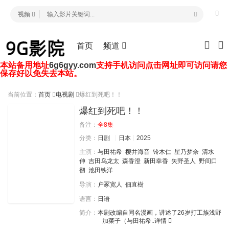
视频
首页
频道
本站备用地址
6g6gyy.com
支持手机访问点击网址即可访问请您
保存好以免失去本站。
当前位置：
首页
电视剧
爆红到死吧！！
爆红到死吧！！
备注：
全8集
分类：
日剧
日本
2025
主演：
与田祐希
樱井海音
铃木仁
星乃梦奈
清水
伸
吉田乌龙太
森香澄
新田幸香
矢野圣人
野间口
彻
池田铁洋
导演：
户冢宽人
佃直樹
语言：
日语
简介：
本剧改编自同名漫画，讲述了26岁打工族浅野
加菜子（与田祐希..
详情