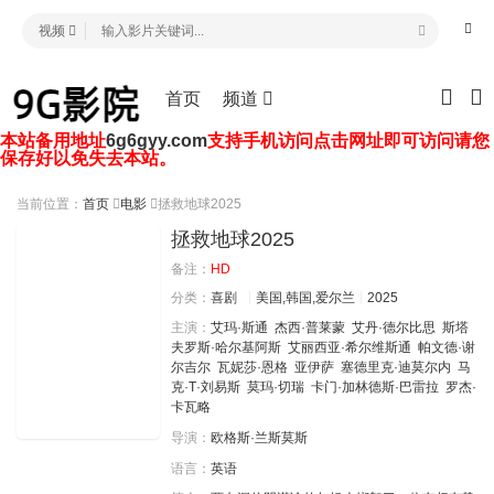
视频
首页
频道
本站备用地址
6g6gyy.com
支持手机访问点击网址即可访问请您
保存好以免失去本站。
当前位置：
首页
电影
拯救地球2025
拯救地球2025
备注：
HD
分类：
喜剧
美国,韩国,爱尔兰
2025
主演：
艾玛·斯通
杰西·普莱蒙
艾丹·德尔比思
斯塔
夫罗斯·哈尔基阿斯
艾丽西亚·希尔维斯通
帕文德·谢
尔吉尔
瓦妮莎·恩格
亚伊萨
塞德里克·迪莫尔内
马
克·T·刘易斯
莫玛·切瑞
卡门·加林德斯·巴雷拉
罗杰·
卡瓦略
导演：
欧格斯·兰斯莫斯
语言：
英语