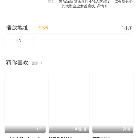
简介：
两名深信阴谋论的年轻人绑架了一位有权有势
的大型企业女首席执..
详情
播放地址
无尽云
排序
HD
猜你喜欢
更多
HD
HD国语
高清