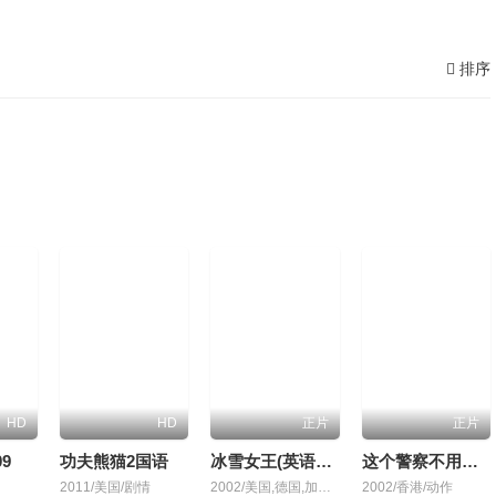
排序
HD
HD
正片
正片
9
功夫熊猫2国语
冰雪女王(英语版)(下)
这个警察不用枪(普通话版)
2011/美国/剧情
2002/美国,德国,加拿大/剧情
2002/香港/动作